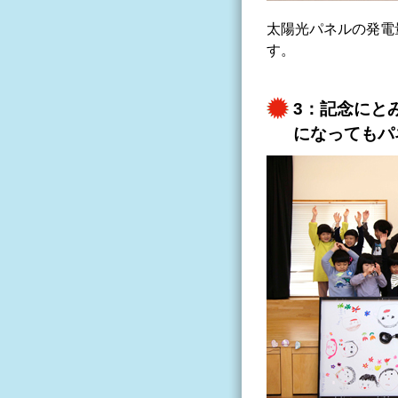
太陽光パネルの発電
す。
3：記念にと
になってもパ