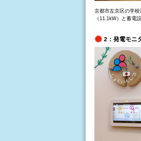
京都市左京区の学校法
（11.1kW）と蓄電
2：発電モニ