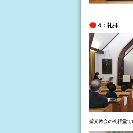
4：礼拝
聖光教会の礼拝堂で