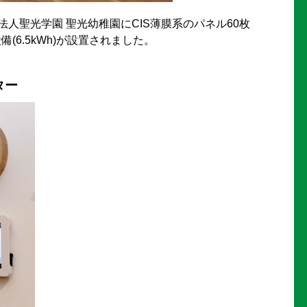
人聖光学園 聖光幼稚園にCIS薄膜系のパネル60枚
設備(6.5kWh)が設置されました。
ター