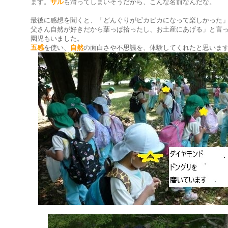
ます。
サル
も滑ってしまいそうだから、こんな名前なんだな。
最後に感想を聞くと、「どんぐりがピカピカになって楽しかった
父さん自然が好きだから葉っぱ拾ったし、お土産にあげる」と言
園児もいました。
五感
を使い、
自然
の面白さや不思議を、体験してくれたと思いま