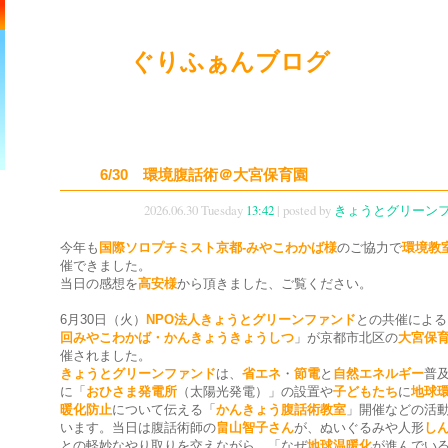
ぐりふぁんブログ
6/30 環境腹話術＠大宮保育園
2026.06.30 Tuesday
13:42
| posted by
きょうとグリーン
今年も
国際ソロプチミスト京都-みやこわかば様
のご協力で
環境教
催できました。
当日の感想を
高安様
から頂きました、ご覧ください。
6月30日（火）
NPO法人きょうとグリーンファンド
との共催による
回みやこわかば・かんきょうきょうしつ
」が京都市北区の
大宮保
催されました。
きょうとグリーンファンド
は、
省エネ
・
節電
と
自然エネルギー
普
に「
おひさま発電所
（太陽光発電）」の設置や
子どもたち
に
地球
暖化防止
について伝える「
かんきょう腹話術教室
」開催などの活
います。当日は腹話術師の
畠山智子さん
が、ぬいぐるみや人形
し
との軽妙なやり取りを交えながら、「なぜ
地球温暖化
が進んでい