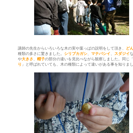
講師の先生からいろいろな木の実や葉っぱの説明をして頂き、
ど
種類の多さに驚きました。
シリブカガシ
、
マテバシイ
、
スダジイ
や
大きさ
、
帽子
の部分の違いを見比べながら観察しました。同じ
り
」と呼ばれていても、木の種類によって違いがある事を知りま