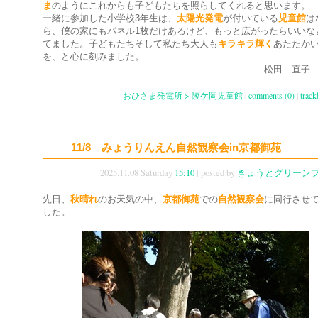
ま
のようにこれからも子どもたちを照らしてくれると思います。
一緒に参加した小学校3年生は、
太陽光発電
が付いている
児童館
は
ら、僕の家にもパネル1枚だけあるけど、もっと広がったらいいな
てました。子どもたちそして私たち大人も
キラキラ輝く
あたたか
を、と心に刻みました。
松田 直子
おひさま発電所 > 陵ケ岡児童館
|
comments (0)
|
track
11/8 みょうりんえん自然観察会in京都御苑
2025.11.08 Saturday
15:10
| posted by
きょうとグリーン
先日、
秋晴れ
のお天気の中、
京都御苑
での
自然観察会
に同行させ
した。