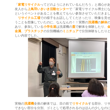
「
家電リサイクル
ってどのようにされているんだろう」と感心が
友人から
上鳥羽いきいき活動センター
で「家電リサイクル博士に
というイベントがあることを教えてもらい参加させていただきま
リサイクル工場
での様子をお話ししてくださったり、映像を見
うことを想像していたのに、なんなんの！！実際の
洗濯機
の
解体
あり、参加している
小学生達
は洗濯機の
蓋
で解体を体験したり、
金属
、
プラスチック
の分別機械の
ミニチュア
で分別体験をしたり
しい内容でした。
実物の
洗濯機
全体の解体では、目の前で
リサイクル
する部分、リ
できない部分を分別、ゴミとして処理されるのはほんの少しなの