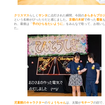
クリスマス
らしく
サンタ
に点灯された瞬間、今回の
きらきらプロ
という名称がぴったりだと感じました。
京都の木材
で作った
看板
れ、最後は「
手のひらをたいように
」をみんなで歌って、お祝い
た。
児童館のキャラクター
の
りょうちゃん
は、太陽が
モチーフ
の顔で