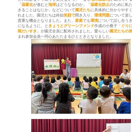
「
温暖化
が進むと
地球
はどうなるのか」「
温暖化防止
のために私
きることはなにか」などについて
園児たち
に具体的に分かりやす
れました。園児たちは終始
笑顔で
聞き入り、
環境問題
について楽
貴重な機会となりました。また、
家庭
でも
環境
について話し合う
になるように、と
きょうとグリーンファンド
作成の小冊子「
ぐり
雨だいすき
」が園児全員に配布されました。愛らしい
園児たちの
まれ参加会員一同心あたたまるひとときとなりました。