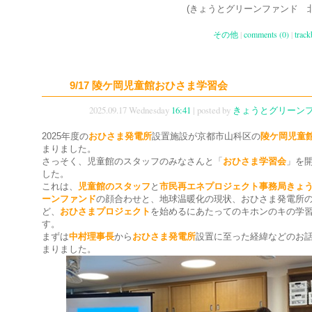
(きょうとグリーンファンド 北川
その他
|
comments (0)
|
track
9/17 陵ケ岡児童館おひさま学習会
2025.09.17 Wednesday
16:41
| posted by
きょうとグリーン
2025年度の
おひさま発電所
設置施設が京都市山科区の
陵ケ岡児童
まりました。
さっそく、児童館のスタッフのみなさんと「
おひさま学習会
」を
した。
これは、
児童館のスタッフ
と
市民再エネプロジェクト事務局きょ
ーンファンド
の顔合わせと、地球温暖化の現状、おひさま発電所
ど、
おひさまプロジェクト
を始めるにあたってのキホンのキの学
す。
まずは
中村理事長
から
おひさま発電所
設置に至った経緯などのお
まりました。