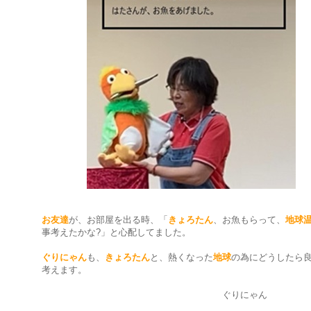
お友達
が、お部屋を出る時、「
きょろたん
、お魚もらって、
地球
事考えたかな?」と心配してました。
ぐりにゃん
も、
きょろたん
と、熱くなった
地球
の為にどうしたら
考えます。
ぐりにゃん