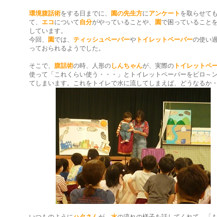
環境腹話術
をする日までに、
園の先生方
に
アンケート
を取らせて
て、
エコ
について
自分
がやっていることや、
園
で困っていること
しています。
今回、
園
では、
ティッシュペーパー
や
トイレットペーパー
の使い
っておられるようでした。
そこで、
腹話術
の時、人形の
しんちゃん
が、実際の
トイレットペ
使って「これくらい使う・・・」とトイレットペーパーをビロ～
てしまいます。これをトイレで水に流してしまえば、どうなるか
いつものように
ハタさん
が、
水
の流れの様子を話してくれて、「