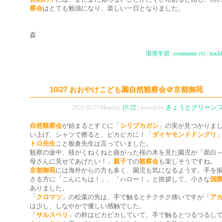
察会
はとても勉強になり、楽しい一日となりました。
森
環境学習
|
comments (0)
|
track
10/27 おおやけこども園自然観察会＠京都御苑
2025.10.27 Monday
15:22
| posted by
きょうとグリーン
自然観察会
が始まるとすぐに「
シリブカガシ
」の実が見つかりま
い上げ、シャツで擦ると、ピカピカに！「
ダイヤモンドドングリ
トロ先生
こと板倉先生は言っていました。
観察の途中、枝がくねくねと曲がった桜の木を見た園児が「面白
母さんに見せてあげたい！」
親子
での
観察会
も楽しそうですね。
京都御苑
には海外からの方も多く、園児も気になるようす。手を
さる方に「こんにちは！」、「ハロー！」と挨拶して、小さな
国
ありました。
「
クロマツ
」の松葉の先は、手で触るとチクチク痛いですが「
ア
は少し、しなやかで優しい感触でした。
「
サルスベリ
」の幹はピカピカしていて、手で触るとつるつるし