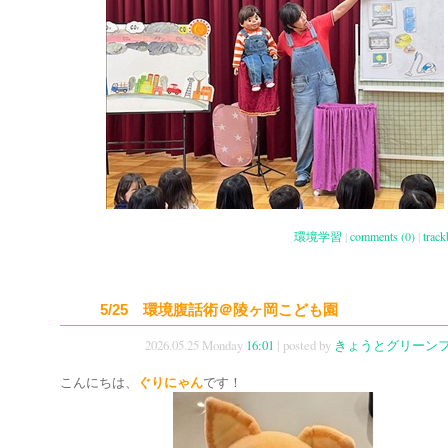
環境学習
|
comments (0)
|
track
5/25 環境腹話術＠陵ヶ岡こども園
2026.05.25 Monday
16:01
| posted by
きょうとグリーン
こんにちは、
ぐりにゃん
です！