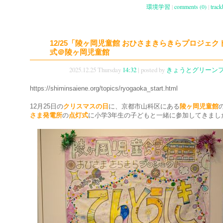
環境学習
|
comments (0)
|
track
12/25「陵ヶ岡児童館 おひさまきらきらプロジェク
式＠陵ヶ岡児童館
2025.12.25 Thursday
14:32
| posted by
きょうとグリーン
https://shiminsaiene.org/topics/ryogaoka_start.html
12月25日の
クリスマスの日
に、京都市山科区にある
陵ヶ岡児童館
さま発電所
の
点灯式
に小学3年生の子どもと一緒に参加してきまし