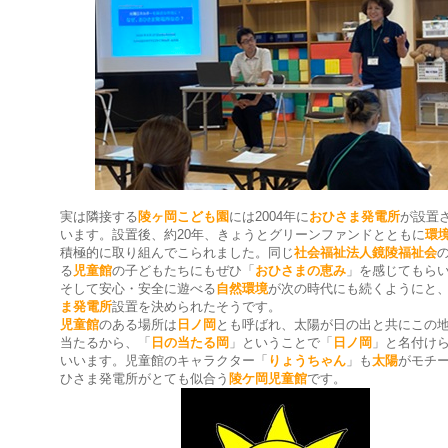
実は隣接する
陵ヶ岡こども園
には2004年に
おひさま発電所
が設置
います。設置後、約20年、きょうとグリーンファンドとともに
環
積極的に取り組んでこられました。同じ
社会福祉法人鏡陵福祉会
る
児童館
の子どもたちにもぜひ「
おひさまの恵み
」を感じてもら
そして安心・安全に遊べる
自然環境
が次の時代にも続くようにと
ま発電所
設置を決められたそうです。
児童館
のある場所は
日ノ岡
とも呼ばれ、太陽が日の出と共にこの
当たるから、「
日の当たる岡
」ということで「
日ノ岡
」と名付け
いいます。児童館のキャラクター「
りょうちゃん
」も
太陽
がモチ
ひさま発電所がとても似合う
陵ケ岡児童館
です。