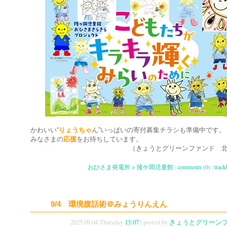
かわいい“
りょうちゃ
ん”いっぱいの寄付募集チラシも準備中です。
みなさまの
応援
をお待ちしています。
（きょうとグリーンファンド 北
おひさま発電所 > 陵ケ岡児童館
|
comments (0)
|
track
9/4 環境腹話術＠みょうりんえん
2025.09.04 Thursday
13:07
| posted by
きょうとグリーン