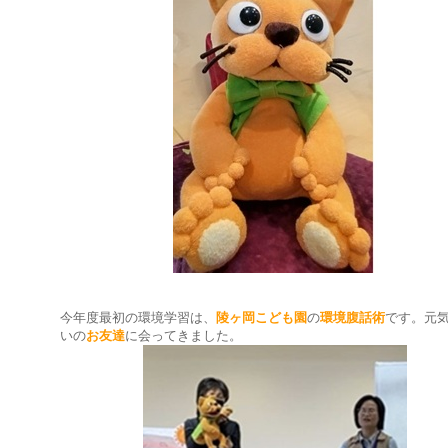
今年度最初の環境学習は、
陵ヶ岡こども園
の
環境腹話術
です。元
いの
お友達
に会ってきました。