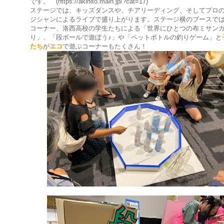
です。 (https://akihito.main.jp/?cat=17)
ステージでは、キッズダンスや、チアリーディング、そしてプロ
ジシャンによるライブで盛り上がります。ステージ横のブースで
コーナー、洛西高校の学生たちによる「世界にひとつの布ミサン
り」、「段ボールで遊ぼう♪」や「ペットボトルの釣りゲーム」と
たち
が
エコ
で遊ぶコーナーもたくさん！