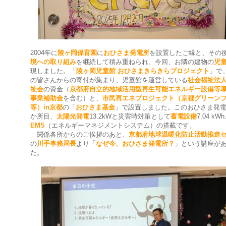
2004年に
陵ヶ岡保育園
に
おひさま発電所
を設置したご縁と、その
境への取り組み
を継続して積み重ねられ、今回、お隣の建物の
児
現しました。「
陵ヶ岡児童館 おひさまきらきらプロジェクト
」で
の皆さんからの寄付が集まり、児童館を運営している
社会福祉法
祉会
の資金（
京都府自立的地域活用型再生可能エネルギー設備等
事業補助金
を含む）と、
市民再エネプロジェクト（京都グリーン
等）in京都
の「
おひさま基金
」で設置しました。このおひさま発電
か所目、
太陽光発電
13.2kWと災害時対策として
蓄電設備
7.04 kW
EMS
（エネルギーマネジメントシステム）の搭載です。
関係各所からのご挨拶のあと、
京都府地球温暖化防止活動推進
の
川手事務局長
より「
なぜ今、おひさま発電所？
」という講座が
た。