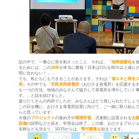
話の中で、一番心に突き刺さったこと、それは、「
地球温暖化
を
るためには、この
10年
が本当に勝負！日本はCO₂を80％以上減ら
間に合わない！」…
でも、私たちにもできることがあります。それは「
省エネと再生
用
」その中でも「
市民共同発電所
（おひさま発電所）を応援する
も一つの方法、地域のみなさんで協力して発電所を増やしていく
す。」と話を結びました。
盛りだくさんの内容でしたが、みなさんはどう感じられたでしょ
この日を機に、おひさま発電所設置に向けて、ご一緒に取り組ん
らと思っています。
今後の
プロジェクト
の進め方や
環境学習
、児童館に設置される
太
設備
の説明などと続き、学習会は終了、この後、おひさまプロジ
名称なども決まり、10/15からは、
寄付募集も
始まります。