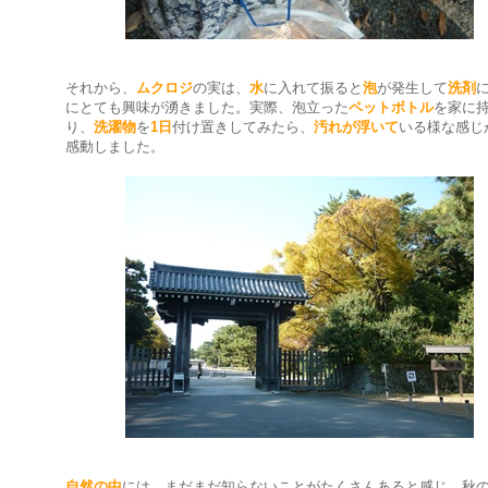
それから、
ムクロジ
の実は、
水
に入れて振ると
泡
が発生して
洗剤
にとても興味が湧きました。実際、泡立った
ペットボトル
を家に
り、
洗濯物
を
1日
付け置きしてみたら、
汚れが浮いて
いる様な感じ
感動しました。
自然の中
には、まだまだ知らないことがたくさんあると感じ、秋