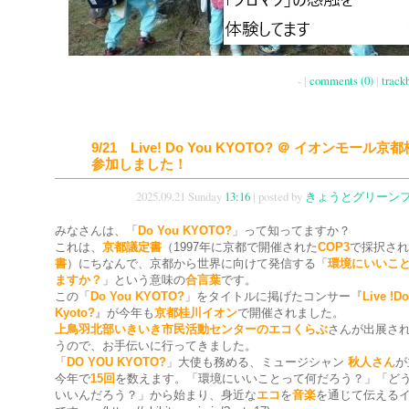
- |
comments (0)
|
track
9/21 Live! Do You KYOTO? ＠ イオンモール京
参加しました！
2025.09.21 Sunday
13:16
| posted by
きょうとグリーン
みなさんは、「
Do You KYOTO?
」って知ってますか？
これは、
京都議定書
（1997年に京都で開催された
COP3
で採択され
書
）にちなんで、京都から世界に向けて発信する「
環境にいいこ
ますか？
」という意味の
合言葉
です。
この「
Do You KYOTO?
」をタイトルに掲げたコンサー『
Live !D
Kyoto?
』が今年も
京都桂川イオン
で開催されました。
上鳥羽北部いきいき市民活動センターのエコくらぶ
さんが出展さ
うので、お手伝いに行ってきました。
「
DO YOU KYOTO?
」大使も務める、ミュージシャン
秋人さん
が
今年で
15回
を数えます。「環境にいいことって何だろう？」「ど
いいんだろう？」から始まり、身近な
エコ
を
音楽
を通じて伝える