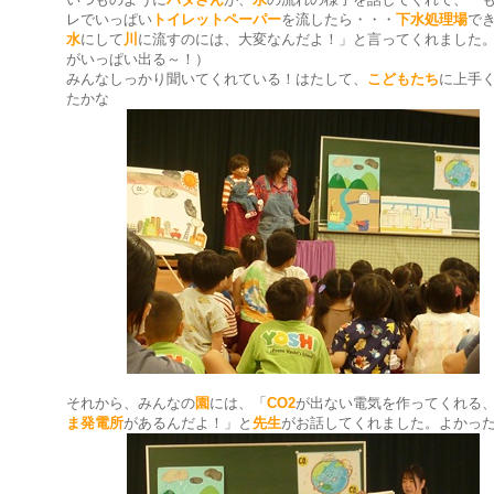
レでいっぱい
トイレットペーパー
を流したら・・・
下水処理場
で
水
にして
川
に流すのには、大変なんだよ！」と言ってくれました
がいっぱい出る～！）
みんなしっかり聞いてくれている！はたして、
こどもたち
に上手
たかな
それから、みんなの
園
には、「
CO2
が出ない電気を作ってくれる
ま発電所
があるんだよ！」と
先生
がお話してくれました。よかっ