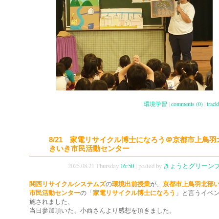
環境学習
|
comments (0)
|
track
8/21 家電リサイクル博士になろう＠京都市上鳥羽
きいき市民活動センター
2025.08.21 Thursday
16:50
| posted by
きょうとグリーン
関西リサイクルシステムズ
の
環境出前授業
が、
京都市上鳥羽北部
市民活動センター
の「
家電リサイクル博士になろう
」と言うイベ
施されました、
当日参加頂いた、小西さんより感想を頂きました。