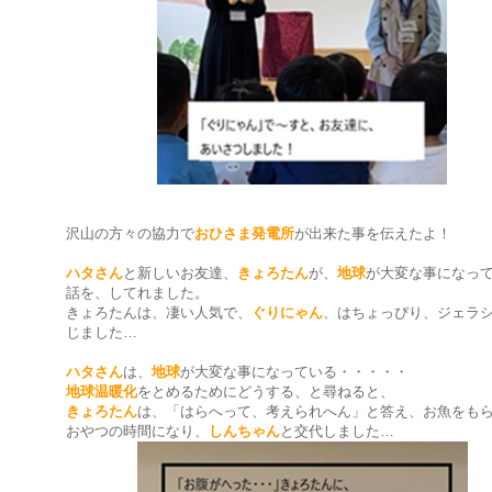
沢山の方々の協力で
おひさま発電所
が出来た事を伝えたよ！
ハタさん
と新しいお友達、
きょろたん
が、
地球
が大変な事になっ
話を、してれました。
きょろたんは、凄い人気で、
ぐりにゃん
、はちょっぴり、ジェラ
じました…
ハタさん
は、
地球
が大変な事になっている・・・・・
地球温暖化
をとめるためにどうする、と尋ねると、
きょろたん
は、「はらへって、考えられへん」と答え、お魚をも
おやつの時間になり、
しんちゃん
と交代しました…