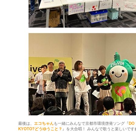
最後は、
エコちゃん
も一緒にみんなで京都市環境啓発ソング『
DO
KYOTO?どうゆうこと？
』を大合唱！ みんなで歌うと楽しいです